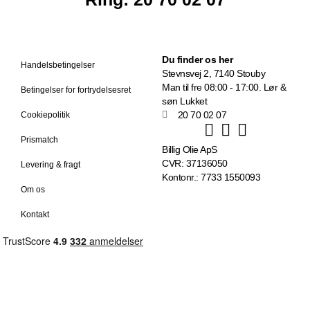
Du finder os her
Handelsbetingelser
Stevnsvej 2, 7140 Stouby
Man til fre 08:00 - 17:00. Lør &
Betingelser for fortrydelsesret
søn Lukket
20 70 02 07
Cookiepolitik
Prismatch
Billig Olie ApS
CVR: 37136050
Levering & fragt
Kontonr.: 7733 1550093
Om os
Kontakt