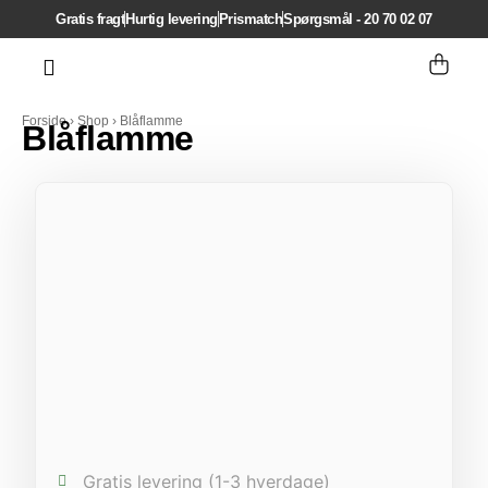
Gratis fragt
Hurtig levering
Prismatch
Spørgsmål - 20 70 02 07
Bestil fyringsolie
Kontakt os
Forside
›
Shop
›
Blåflamme
Blåflamme
Gratis levering (1-3 hverdage)