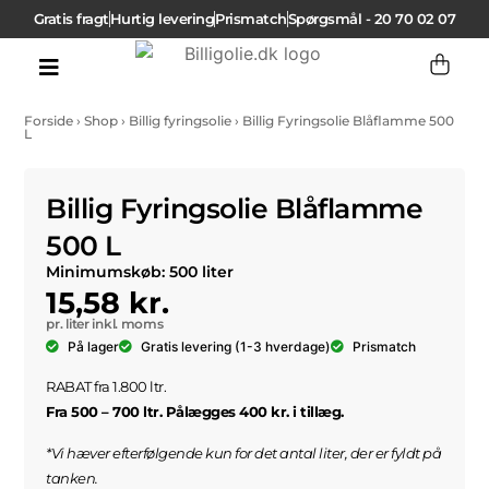
Gratis fragt
Hurtig levering
Prismatch
Spørgsmål - 20 70 02 07
Bestil fyringsolie
Kontakt os
Forside
›
Shop
›
Billig fyringsolie
›
Billig Fyringsolie Blåflamme 500
L
Billig Fyringsolie Blåflamme
500 L
Minimumskøb: 500 liter
15,58
kr.
inkl. moms
På lager
Gratis levering (1-3 hverdage)
Prismatch
RABAT fra 1.800 ltr.
Fra 500 – 700 ltr. Pålægges 400 kr. i tillæg.
*Vi hæver efterfølgende kun for det antal liter, der er fyldt på
tanken.