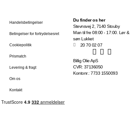
Du finder os her
Handelsbetingelser
Stevnsvej 2, 7140 Stouby
Man til fre 08:00 - 17:00. Lør &
Betingelser for fortrydelsesret
søn Lukket
20 70 02 07
Cookiepolitik
Prismatch
Billig Olie ApS
CVR: 37136050
Levering & fragt
Kontonr.: 7733 1550093
Om os
Kontakt