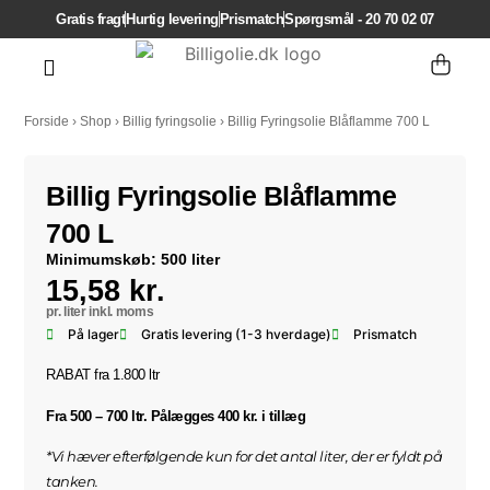
Gratis fragt
Hurtig levering
Prismatch
Spørgsmål - 20 70 02 07
Bestil fyringsolie
Kontakt os
Forside
›
Shop
›
Billig fyringsolie
›
Billig Fyringsolie Blåflamme 700 L
Billig Fyringsolie Blåflamme
700 L
Minimumskøb: 500 liter
15,58
kr.
inkl. moms
På lager
Gratis levering (1-3 hverdage)
Prismatch
RABAT fra 1.800 ltr
Fra 500 – 700 ltr. Pålægges 400 kr. i tillæg
*Vi hæver efterfølgende kun for det antal liter, der er fyldt på
tanken.